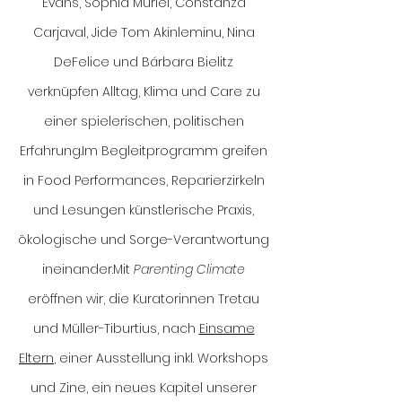
Evans, Sophia Muriel, Constanza
Carjaval, Jide Tom Akinleminu, Nina
DeFelice und Bárbara Bielitz
verknüpfen Alltag, Klima und Care zu
einer spielerischen, politischen
Erfahrung.
Im Begleitprogramm greifen
in Food Performances, Reparierzirkeln
und Lesungen künstlerische Praxis,
ökologische und Sorge-Verantwortung
ineinander.
Mit
Parenting Climate
eröffnen wir, die Kuratorinnen Tretau
und Müller-Tiburtius, nach
Einsame
Eltern
, einer Ausstellung inkl. Workshops
und Zine, ein neues Kapitel unserer