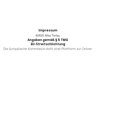
Impressum
©2025 Alisa Tretau
Angaben gemäß § 5 TMG
EU-Streitschlichtung
Die Europäische Kommission stellt eine Plattform zur Online-
Streitbeilegung (OS) bereit:
https://
ec.europa.eu/consumers/odr/.
Verbraucherstreitbeilegung/
Universalschlichtungsstelle
Wir sind nicht bereit oder verpflichtet, an
Streitbeilegungsverfahren vor einer
Verbraucherschlichtungsstelle teilzunehmen.
Datenschutz
Diese Datenschutzerklärung soll die Nutzer dieser Website
über die Art, den Umfang und den Zweck der Erhebung und
Verwendung personenbezogener Daten durch die
Websitebetreiberin Alisa Tretau informieren.
Der Websitebetreiber nimmt Ihren Datenschutz sehr ernst
und behandelt Ihre personenbezogenen Daten vertraulich
und entsprechend der gesetzlichen Vorschriften. Da durch
neue Technologien und die ständige Weiterentwicklung
dieser Webseite Änderungen an dieser